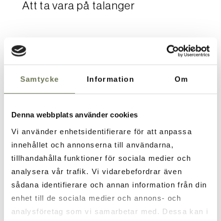
Att ta vara på talanger
LÄS MER
2020-12-01
Samtycke
Information
Om
Känslan av advent
Denna webbplats använder cookies
LÄS MER
Vi använder enhetsidentifierare för att anpassa
2020-11-24
innehållet och annonserna till användarna,
tillhandahålla funktioner för sociala medier och
Ur ett gästperspektiv
analysera vår trafik. Vi vidarebefordrar även
sådana identifierare och annan information från din
LÄS MER
enhet till de sociala medier och annons- och
analysföretag som vi samarbetar med. Dessa kan i