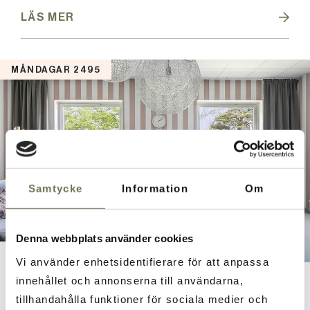
LÄS MER
MÅNDAGAR 2495
Samtycke
Information
Om
Denna webbplats använder cookies
Vi använder enhetsidentifierare för att anpassa
Monday Deal
innehållet och annonserna till användarna,
tillhandahålla funktioner för sociala medier och
Måndagar ger ofta mer lugn, större valfrihet och bättre