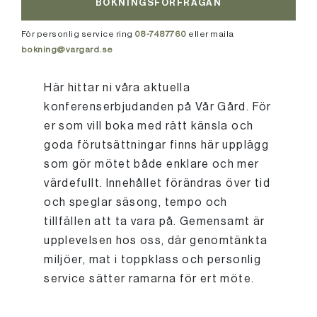
BOKNINGSFÖRFRÅGAN
För personlig service ring
08-7487760
eller maila
bokning@vargard.se
Här hittar ni våra aktuella
konferenserbjudanden på Vår Gård. För
er som vill boka med rätt känsla och
goda förutsättningar finns här upplägg
som gör mötet både enklare och mer
värdefullt. Innehållet förändras över tid
och speglar säsong, tempo och
tillfällen att ta vara på. Gemensamt är
upplevelsen hos oss, där genomtänkta
miljöer, mat i toppklass och personlig
service sätter ramarna för ert möte.