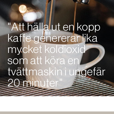
"Att hälla ut en kopp
kaffe genererar lika
mycket koldioxid
som att köra en
tvättmaskin i ungefär
20 minuter"