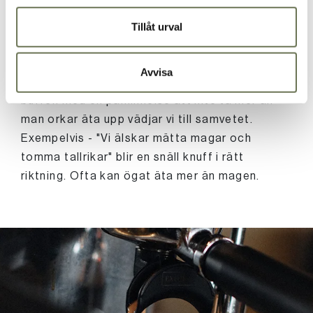
Vi använder också "nudging" - en listig och
effektiv metod för att påverka en individ att ta
Tillåt urval
rätt beslut. En frukostbuffé på ett hotell är en
omtyckt service, men bidrar tyvärr till ökat
Avvisa
matsvinn. Genom att sätta upp små skyltar vid
buffén med en påminnelse att inte ta mer än
man orkar äta upp vädjar vi till samvetet.
Exempelvis - "Vi älskar mätta magar och
tomma tallrikar" blir en snäll knuff i rätt
riktning. Ofta kan ögat äta mer än magen.