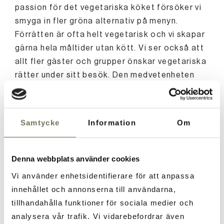
passion för det vegetariska köket försöker vi
smyga in fler gröna alternativ på menyn.
Förrätten är ofta helt vegetarisk och vi skapar
gärna hela måltider utan kött. Vi ser också att
allt fler gäster och grupper önskar vegetariska
rätter under sitt besök. Den medvetenheten
uppskattar vi och hoppas på en grönare
utveckling.
Samtycke
Information
Om
Matsvinn och återvinning
Denna webbplats använder cookies
Vi använder enhetsidentifierare för att anpassa
Som restaurangkök har vi ett stort ansvar att
innehållet och annonserna till användarna,
leverera en hållbar matupplevelse för både
tillhandahålla funktioner för sociala medier och
gäster och miljö. Matproduktionen står för 15%
analysera vår trafik. Vi vidarebefordrar även
av alla växthusgasutsläpp, enligt