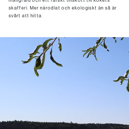
mångfald och ett färskt tillskott till kökets
skafferi. Mer närodlat och ekologiskt än så är
svårt att hitta.