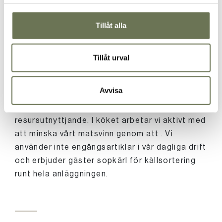
Tillåt alla
Avfall och återvinning
Tillåt urval
En viktig del av vårt hållbarhetsarbete är hur vi
hanterar vårt avfall. Vi har ett effektivt system
Avvisa
för källsortering som hjälper oss att minimera
restavfall och maximera återvinning och
resursutnyttjande. I köket arbetar vi aktivt med
att minska vårt matsvinn genom att . Vi
använder inte engångsartiklar i vår dagliga drift
och erbjuder gäster sopkärl för källsortering
runt hela anläggningen.