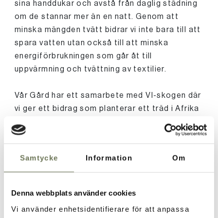
sina handdukar och avstå från daglig städning
om de stannar mer än en natt. Genom att
minska mängden tvätt bidrar vi inte bara till att
spara vatten utan också till att minska
energiförbrukningen som går åt till
uppvärmning och tvättning av textilier.
Vår Gård har ett samarbete med VI-skogen där
vi ger ett bidrag som planterar ett träd i Afrika
varje gång en gäst väljer att avstå från
städning av rummet. Detta medverkar inte bara
till energibesparing på plats utan även till
Samtycke
Information
Om
välstånd och en bättre miljö i sårbara områden
där klimatförändringar är ett stort hot.
Denna webbplats använder cookies
Läs mer om VI-skogen
Vi använder enhetsidentifierare för att anpassa