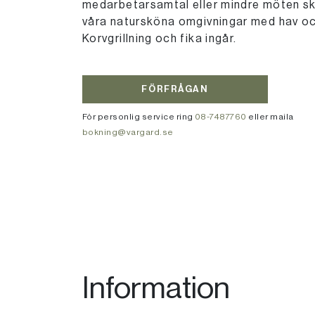
medarbetarsamtal eller mindre möten sk
våra natursköna omgivningar med hav oc
Korvgrillning och fika ingår.
FÖRFRÅGAN
För personlig service ring
08-7487760
eller maila
bokning@vargard.se
Information