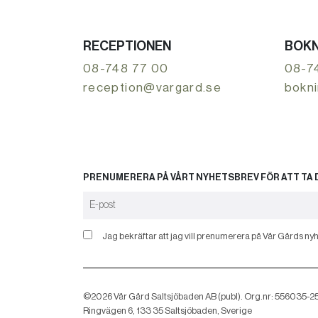
RECEPTIONEN
BOKN
08-748 77 00
08-7
reception@vargard.se
bokn
PRENUMERERA PÅ VÅRT NYHETSBREV FÖR ATT TA D
Jag bekräftar att jag vill prenumerera på Vår Gårds nyh
©2026 Vår Gård Saltsjöbaden AB (publ). Org.nr: 556035-2
Ringvägen 6, 133 35 Saltsjöbaden, Sverige