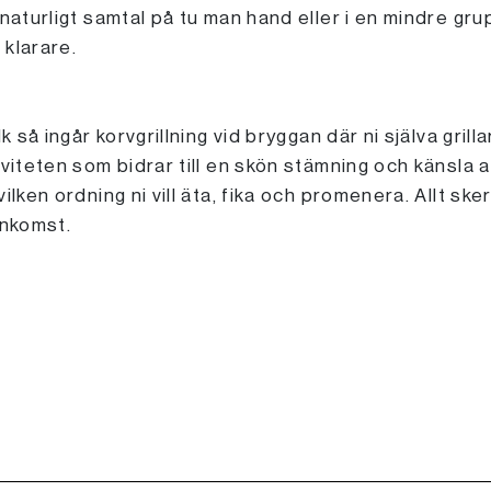
 naturligt samtal på tu man hand eller i en mindre gr
 klarare.
k så ingår korvgrillning vid bryggan där ni själva grill
iviteten som bidrar till en skön stämning och känsla
ilken ordning ni vill äta, fika och promenera. Allt sk
ankomst.