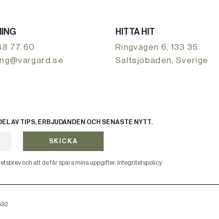
ING
HITTA HIT
48 77 60
Ringvägen 6, 133 35
ing@vargard.se
Saltsjöbaden, Sverige
EL AV TIPS, ERBJUDANDEN OCH SENASTE NYTT.
SKICKA
etsbrev och att de får spara mina uppgifter.
Integritetspolicy
592