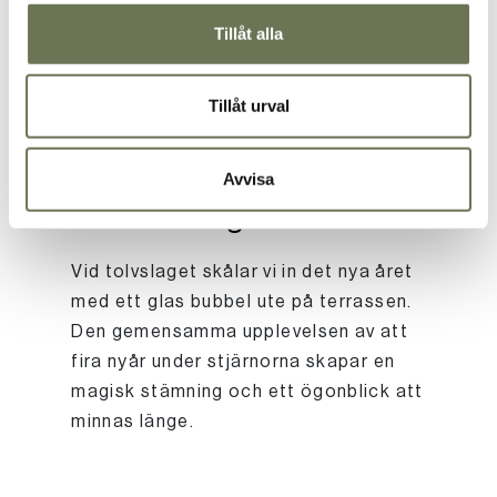
dina smaklökar. På menyn hittar du
Tillåt alla
både havets läckerheter, oxfilé och en
chokladdröm till efterrätt.
Tillåt urval
Avvisa
Skål vid tolvslaget
Vid tolvslaget skålar vi in det nya året
med ett glas bubbel ute på terrassen.
Den gemensamma upplevelsen av att
fira nyår under stjärnorna skapar en
magisk stämning och ett ögonblick att
minnas länge.