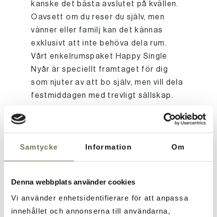
kanske det bästa avslutet på kvällen.
Oavsett om du reser du själv, men
vänner eller familj kan det kännas
exklusivt att inte behöva dela rum.
Vårt enkelrumspaket Happy Single
Nyår är speciellt framtaget för dig
som njuter av att bo själv, men vill dela
festmiddagen med trevligt sällskap.
Community table
Samtycke
Information
Om
Ett av de mest unika inslagen i vårt
paket är den gemensamma
Denna webbplats använder cookies
nyårsmiddagen vid ett community
Vi använder enhetsidentifierare för att anpassa
table. Här får du chansen att dela en
innehållet och annonserna till användarna,
festlig fyrarättersmiddag med andra