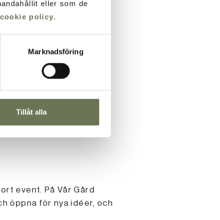
andahållit eller som de
cookie policy
.
Marknadsföring
nivå genom att ha en del av
ans och njuta av
Tillåt alla
tort event. På Vår Gård
och öppna för nya idéer, och