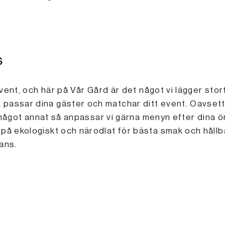
s
 event, och här på Vår Gård är det något vi lägger sto
assar dina gäster och matchar ditt event. Oavsett o
er något annat så anpassar vi gärna menyn efter dina ö
på ekologiskt och närodlat för bästa smak och hållba
ans.