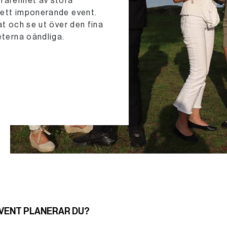
rfarenhet av stora
 ett imponerande event.
at och se ut över den fina
eterna oändliga.
EVENT PLANERAR DU?