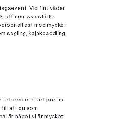
tagsevent. Vid fint väder
ck-off som ska stärka
en personalfest med mycket
som segling, kajakpaddling,
r erfaren och vet precis
till att du som
al är något vi är mycket