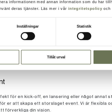
nera informationen med annan information som du har tillh
nvänt deras tjänster. Läs mer i vår
integritetspolicy
och
Inställningar
Statistik
i vacker omgivning. Ta ditt företagsevent till nästa 
d har vi fina utomhusmiljöer där ni kan fira tillsamm
Tillåt urval
nt
ekt för en kick-off, en lansering eller något annat s
för er att skapa ett storslaget event. Vi är flexibla 
tt förverkliga din vision.