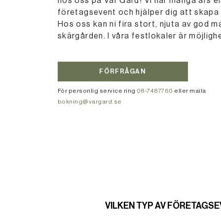
hos oss på Vår Gård! Vi har många års e
företagsevent och hjälper dig att skapa
Hos oss kan ni fira stort, njuta av god m
skärgården. I våra festlokaler är möjligh
FÖRFRÅGAN
För personlig service ring
08-7487760
eller maila
bokning@vargard.se
VILKEN TYP AV FÖRETAGS