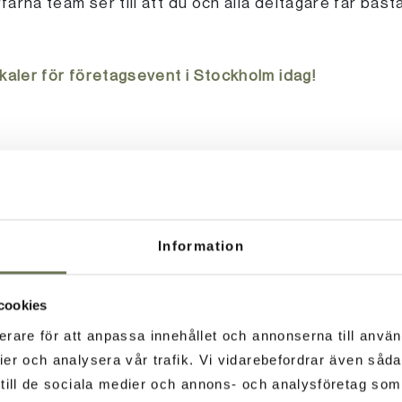
rfarna team ser till att du och alla deltagare får bäs
kaler för företagsevent i Stockholm idag!
öretagsevent
 har vi flera lokaler och utrymmen som passar för s
Information
va för ett företagsevent med mycket underhållning oc
cookies
plats för över 200 gäster och är lätt att inreda utifr
erare för att anpassa innehållet och annonserna till använ
ljudanläggning samt storslagen utsikt över havet. Lo
ier och analysera vår trafik. Vi vidarebefordrar även såd
st och arkitektur som ger lokalen en unik karaktär.
t till de sociala medier och annons- och analysföretag so