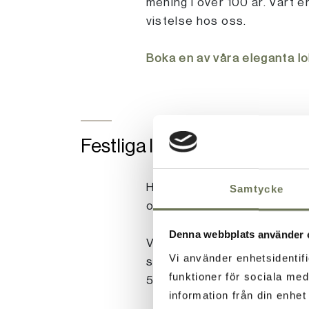
mening i över 100 år. Vårt e
vistelse hos oss.
Boka en av våra eleganta lo
Festliga lokaler för stora f
Här på vårt konferenshotell
Samtycke
oss har du allt du kan behö
Denna webbplats använder 
Vår största lokal Isaac har 
Vi använder enhetsidentifi
stor scen, modern ljus och 
funktioner för sociala med
50-talsstil och har unik kon
information från din enhe