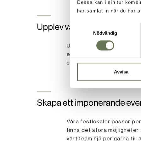
Dessa kan i sin tur kombi
har samlat in när du har a
Upplev våra utomhusmiljöer
Samtyckesval
Nödvändig
Upplev ett storslaget event 
eventet utomhus. På Vår Går
skärgårdsutsikten.
Avvisa
Skapa ett imponerande eve
Våra festlokaler passar perf
finns det stora möjligheter 
vårt team hjälper gärna till a