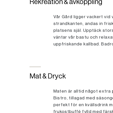
Rekreation & avkoppling
Vår Gård ligger vackert vid
strandkanten, andas in fris
platsens själ. Upptäck storsl
väntar vår bastu och relaxav
uppfriskande kallbad. Badroc
Mat & Dryck
Maten är alltid något extra 
Bistro, tillagad med säsong
perfekt för en kvällsdrink
frukostbuffé fylld med färs