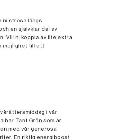
 ni strosa längs
ch en självklar del av
 Vill ni koppla av lite extra
möjlighet till ett
 tvårättersmiddag i vår
nta bar Tant Grön som är
agen med vår generösa
iter. En riktig energiboost