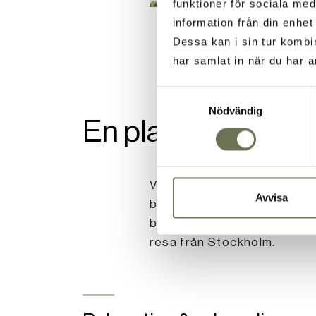
funktioner för sociala med
information från din enhe
Dessa kan i sin tur kombi
har samlat in när du har a
Samtyckesval
Nödvändig
En plats med hav, 
Vår Gård ligger i naturskön
Avvisa
besökare med havsluft och 
bär på en lång tradition av 
resa från Stockholm.