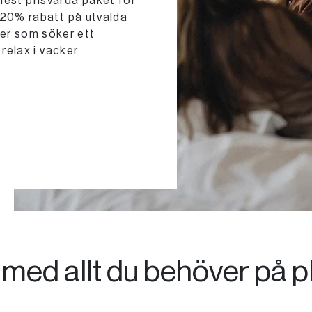
mest prisvärda paket för
ll 20% rabatt på utvalda
jer som söker ett
elax i vacker
med allt du behöver på p