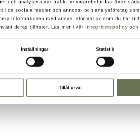
ier och analysera vår trafik. Vi vidarebefordrar även såd
t till de sociala medier och annons- och analysföretag so
nera informationen med annan information som du har tillh
nvänt deras tjänster. Läs mer i vår
integritetspolicy
och
Inställningar
Statistik
historia och harmoni
a Saltsjöbaden, en historisk skärgårdsort som sedan 
Tillåt urval
rekreation. Här möts glittrande vatten, lugn natur 
kultur och gemenskap. Allt samlat i en inspirerande mi