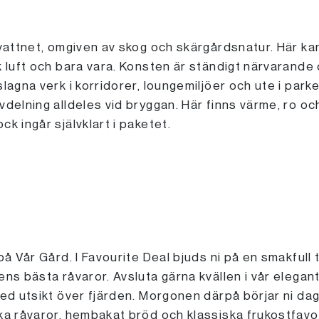
 vattnet, omgiven av skog och skärgårdsnatur. Här kan
k luft och bara vara. Konsten är ständigt närvarande o
agna verk i korridorer, loungemiljöer och ute i parken.
delning alldeles vid bryggan. Här finns värme, ro och 
k ingår självklart i paketet.
på Vår Gård. I Favourite Deal bjuds ni på en smakfull
ens bästa råvaror. Avsluta gärna kvällen i vår elega
 med utsikt över fjärden. Morgonen därpå börjar ni d
ka råvaror, hembakat bröd och klassiska frukostfavor