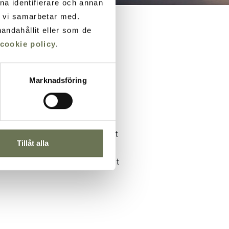
ana identifierare och annan
m vi samarbetar med.
andahållit eller som de
cookie policy
.
Marknadsföring
slutet av 1800-talet lockat
Tillåt alla
och vackra byggnader som
ljö vid vattnet, bara en kort