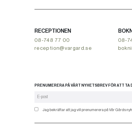
RECEPTIONEN
BOKN
08-748 77 00
08-7
reception@vargard.se
bokn
PRENUMERERA PÅ VÅRT NYHETSBREV FÖR ATT TA D
Jag bekräftar att jag vill prenumerera på Vår Gårds nyh