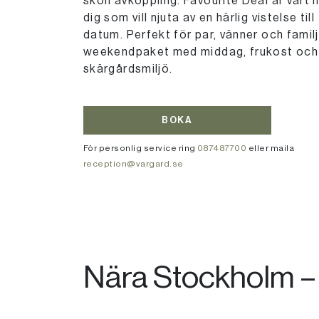
skön avkoppling. Favourite Deal är vårt 
dig som vill njuta av en härlig vistelse ti
datum. Perfekt för par, vänner och famil
weekendpaket med middag, frukost och r
skärgårdsmiljö.
BOKA
För personlig service ring
087487700
eller maila
reception@vargard.se
Nära Stockholm – 