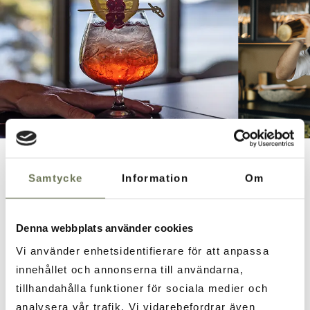
Samtycke
Information
Om
Vi startar sommaren med
Denna webbplats använder cookies
en härlig terrassinvigning.
Vi använder enhetsidentifierare för att anpassa
Välkommen till Tant Grön!
innehållet och annonserna till användarna,
tillhandahålla funktioner för sociala medier och
analysera vår trafik. Vi vidarebefordrar även
Fredagen den 17 maj bjuder vi in till