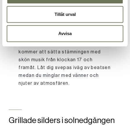
Tillåt urval
DJ som sätter tonen
Avvisa
Missa inte vår fantastiska DJ som
kommer att sätta stämningen med
skön musik från klockan 17 och
framåt. Låt dig svepas iväg av beatsen
medan du minglar med vänner och
njuter av atmosfären.
Grillade silders i solnedgången