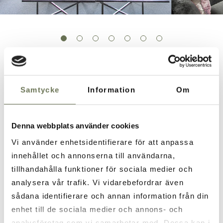
Nils – konferensrummet
med vardagsrumskänsla
Samtycke
Information
Om
och havsutsikt
Denna webbplats använder cookies
Nils är mötesrummet för dig som vill
Vi använder enhetsidentifierare för att anpassa
byta det formella mot det personliga.
innehållet och annonserna till användarna,
Här möts ni i soffgrupp för öppna
tillhandahålla funktioner för sociala medier och
samtal, planering eller strategiarbete
analysera vår trafik. Vi vidarebefordrar även
– i en miljö som uppmuntrar till
sådana identifierare och annan information från din
förtroende och kreativitet. Lokalen
enhet till de sociala medier och annons- och
passar lika bra för interna samtal som
analysföretag som vi samarbetar med. Dessa kan i