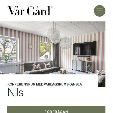
KONFERENSRUM MED VARDAGSRUMSKÄNSLA
Nils
FÖRFRÅGAN