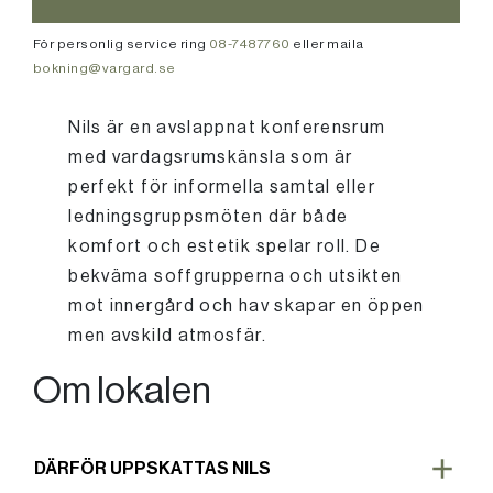
För personlig service ring
08-7487760
eller maila
bokning@vargard.se
Nils är en avslappnat konferensrum
med vardagsrumskänsla som är
perfekt för informella samtal eller
ledningsgruppsmöten där både
komfort och estetik spelar roll. De
bekväma soffgrupperna och utsikten
mot innergård och hav skapar en öppen
men avskild atmosfär.
Om lokalen
DÄRFÖR UPPSKATTAS NILS