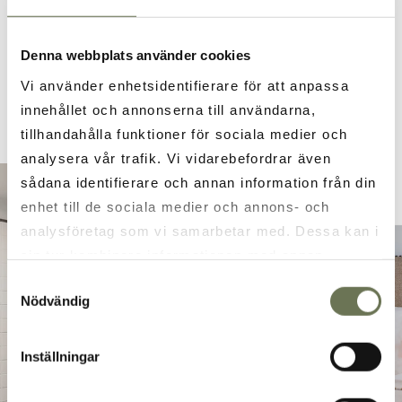
RUMSINFO
Denna webbplats använder cookies
BRA ATT VETA
Vi använder enhetsidentifierare för att anpassa
innehållet och annonserna till användarna,
tillhandahålla funktioner för sociala medier och
analysera vår trafik. Vi vidarebefordrar även
sådana identifierare och annan information från din
enhet till de sociala medier och annons- och
analysföretag som vi samarbetar med. Dessa kan i
sin tur kombinera informationen med annan
information som du har tillhandahållit eller som de
Samtyckesval
Nödvändig
har samlat in när du har använt deras tjänster. Läs
mer i vår
integritetspolicy
och
cookie policy
.
Inställningar