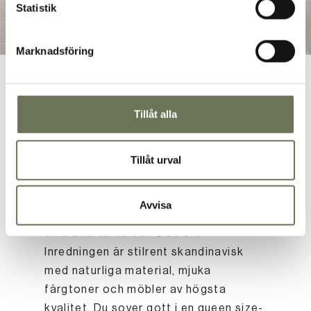
Statistik
Marknadsföring
Tillåt alla
Genomtänkt design i
hjärtat av Ektofta
Tillåt urval
Rummen är belägna i hotellhuset
Avvisa
Ektofta, med bekvämt gångavstånd till
Villa Skärtofta och Bistron.
Inredningen är stilrent skandinavisk
med naturliga material, mjuka
färgtoner och möbler av högsta
kvalitet. Du sover gott i en queen size-