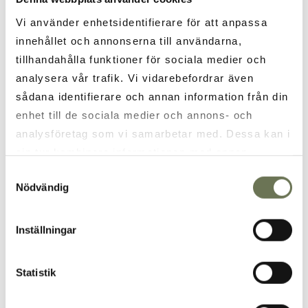
Vi använder enhetsidentifierare för att anpassa
innehållet och annonserna till användarna,
tillhandahålla funktioner för sociala medier och
analysera vår trafik. Vi vidarebefordrar även
sådana identifierare och annan information från din
enhet till de sociala medier och annons- och
analysföretag som vi samarbetar med. Dessa kan i
sin tur kombinera informationen med annan
information som du har tillhandahållit eller som de
Samtyckesval
Nödvändig
har samlat in när du har använt deras tjänster. Läs
* Fält är obligatoriskt
mer i vår
integritetspolicy
och
cookie policy
.
Ja, jag vill prenumerera på Vår Gårds nyhetsbrev.
Inställningar
Läs mer om Vår Gårds integritetspolicy.
Statistik
SKICKA
TILLBAKA