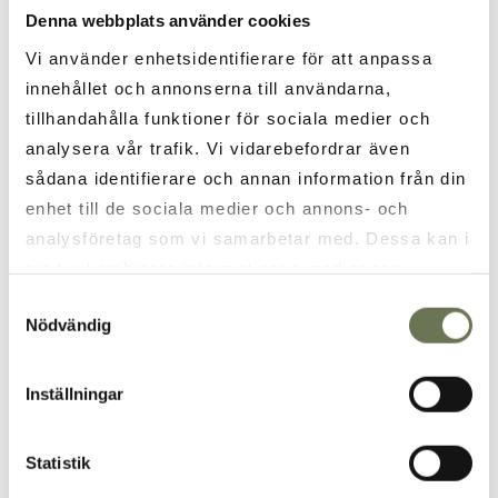
Personuppgifter
Denna webbplats använder cookies
Vi använder enhetsidentifierare för att anpassa
innehållet och annonserna till användarna,
tillhandahålla funktioner för sociala medier och
analysera vår trafik. Vi vidarebefordrar även
sådana identifierare och annan information från din
enhet till de sociala medier och annons- och
analysföretag som vi samarbetar med. Dessa kan i
sin tur kombinera informationen med annan
information som du har tillhandahållit eller som de
Samtyckesval
Nödvändig
har samlat in när du har använt deras tjänster. Läs
* Fält är obligatoriskt
mer i vår
integritetspolicy
och
cookie policy
.
Inställningar
Ja, jag vill prenumerera på Vår Gårds nyhetsbrev.
Läs mer om Vår Gårds integritetspolicy.
Statistik