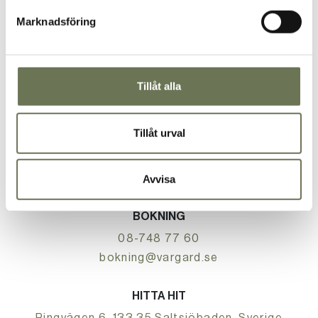
Marknadsföring
SKICKA
TILLBAKA
Tillåt alla
Tillåt urval
RECEPTIONEN
08-748 77 00
reception@vargard.se
Avvisa
BOKNING
08-748 77 60
bokning@vargard.se
HITTA HIT