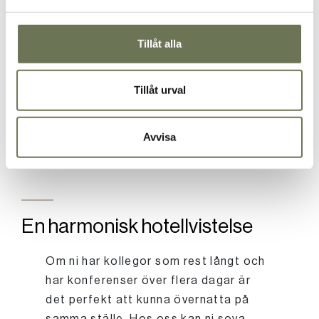
Våra kockar brinner för hållbar
matlagning. Hos oss får ni smakrik mat
Tillåt alla
gjord på säsongens råvaror och kött
från lokala gårdar. Att äta på Vår Gård
Tillåt urval
ska vara en upplevelse. Behöver någon
specialanpassad kost löser vi
självklart det.
Avvisa
En harmonisk hotellvistelse
Om ni har kollegor som rest långt och
har konferenser över flera dagar är
det perfekt att kunna övernatta på