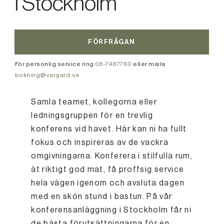
i Stockholm
FÖRFRÅGAN
För personlig service ring
08-7487760
eller maila
bokning@vargard.se
Samla teamet, kollegorna eller
ledningsgruppen för en trevlig
konferens vid havet. Här kan ni ha fullt
fokus och inspireras av de vackra
omgivningarna. Konferera i stilfulla rum,
ät riktigt god mat, få proffsig service
hela vägen igenom och avsluta dagen
med en skön stund i bastun. På vår
konferensanläggning i Stockholm får ni
de bästa förutsättningarna för en