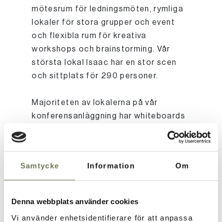
mötesrum för ledningsmöten, rymliga
lokaler för stora grupper och event
och flexibla rum för kreativa
workshops och brainstorming. Vår
största lokal Isaac har en stor scen
och sittplats för 290 personer.
Majoriteten av lokalerna på vår
konferensanläggning har whiteboards
och ny teknik, och många har även
flexibel möblering. Vi hjälper er gärna
med att anpassa allt så att det passar
Samtycke
Information
Om
er konferens. Med smarta lösningar
skapar vi möjligheten till effektiva
möten som bara kan flyta på.
Denna webbplats använder cookies
Vi använder enhetsidentifierare för att anpassa