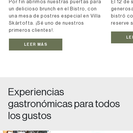
Por fin abrimos nuestras puertas para
El 12 de
un delicioso brunch en el Bistro, con
generosa
una mesa de postres especial en Villa
bistró co
Skärtofta. ¡Sé uno de nuestros
reserve 
primeros clientes!.
LE
LEER MÁS
Experiencias
gastronómicas para todos
los gustos