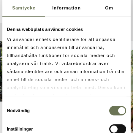
VER MENÚ
Samtycke
Information
Om
Denna webbplats använder cookies
Vi använder enhetsidentifierare för att anpassa
innehållet och annonserna till användarna,
tillhandahålla funktioner för sociala medier och
analysera vår trafik. Vi vidarebefordrar även
sådana identifierare och annan information från din
enhet till de sociala medier och annons- och
analysföretag som vi samarbetar med. Dessa kan i
sin tur kombinera informationen med annan
information som du har tillhandahållit eller som de
Samtyckesval
Nödvändig
har samlat in när du har använt deras tjänster. Läs
El bar de la playa
mer i vår
integritetspolicy
och
cookie policy
.
Pásate por el muelle para disfrutar de un
Inställningar