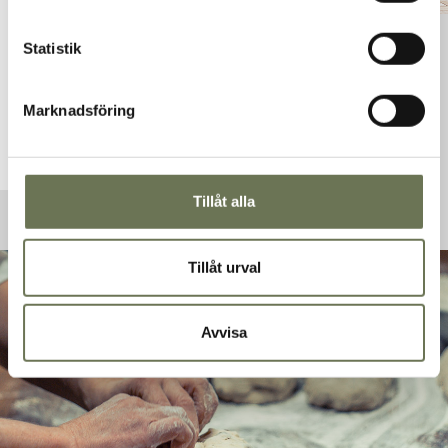
helado artesanal o una bebida fría. Nuestro
bar de playa es el lugar perfecto para
Statistik
relajarse y pasar agradables días de
verano junto al mar.
Marknadsföring
VER MENÚ
Tillåt alla
Tillåt urval
Avvisa