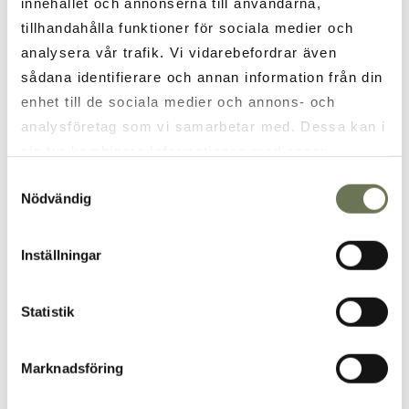
innehållet och annonserna till användarna,
Ringvägen 6, Saltsjöbaden es nuestra
tillhandahålla funktioner för sociala medier och
dirección y más abajo encontrará varias
analysera vår trafik. Vi vidarebefordrar även
indicaciones.
sådana identifierare och annan information från din
enhet till de sociala medier och annons- och
TOME EL TRANSPORTE PÚBLICO
analysföretag som vi samarbetar med. Dessa kan i
sin tur kombinera informationen med annan
EN COCHE
information som du har tillhandahållit eller som de
Samtyckesval
Nödvändig
har samlat in när du har använt deras tjänster. Läs
APARCAMIENTO
mer i vår
integritetspolicy
och
cookie policy
.
Inställningar
EN BARCO
Statistik
Marknadsföring