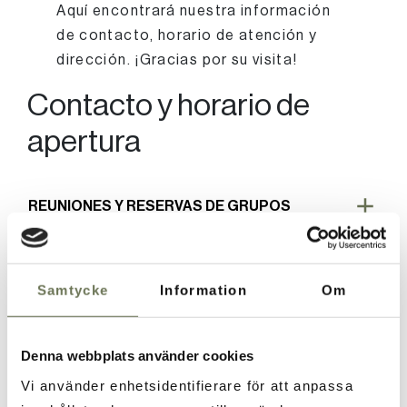
Aquí encontrará nuestra información
de contacto, horario de atención y
dirección. ¡Gracias por su visita!
Contacto y horario de
apertura
REUNIONES Y RESERVAS DE GRUPOS
RECEPCIÓN
Samtycke
Information
Om
Denna webbplats använder cookies
Encuentra aquí
Vi använder enhetsidentifierare för att anpassa