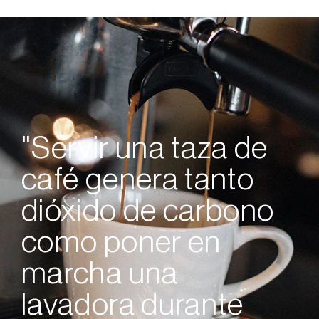
"Servir una taza de
café genera tanto
dióxido de carbono
como poner en
marcha una
lavadora durante