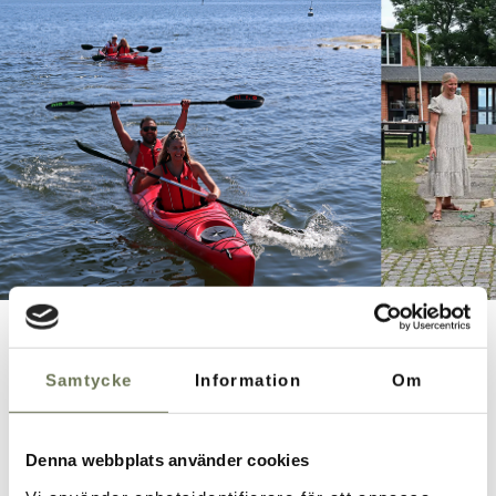
Samtycke
Information
Om
Comienza la fiesta en el
archipiélago de Estocolmo.
Denna webbplats använder cookies