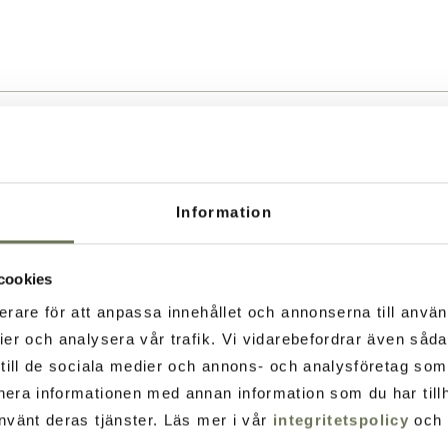
Information
cookies
erare för att anpassa innehållet och annonserna till använ
ier och analysera vår trafik. Vi vidarebefordrar även såd
t till de sociala medier och annons- och analysföretag so
nera informationen med annan information som du har tillh
nvänt deras tjänster. Läs mer i vår
integritetspolicy
och