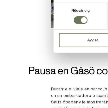
Samtyckesval
Nödvändig
Avvisa
Pausa en Gåsö con
Durante el viaje en barco, h
en un embarcadero o acantil
Saltsjöbadeny le mostrarán 