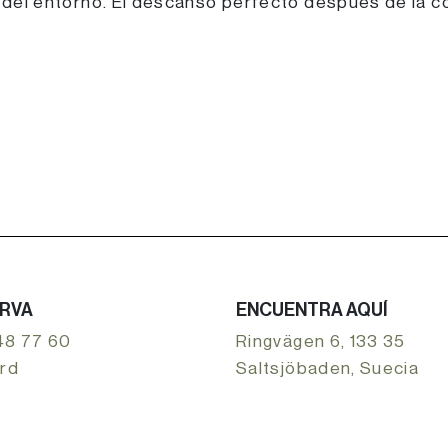
a del entorno. El descanso perfecto después de la c
RVA
ENCUENTRA AQUÍ
48 77 60
Ringvägen 6, 133 35
ard
Saltsjöbaden, Suecia