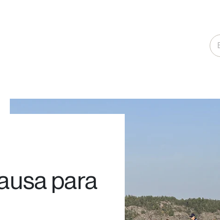
l
pausa para