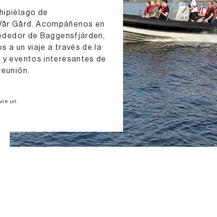
hipiélago de
 Vår Gård. Acompáñenos en
lrededor de Baggensfjärden,
s a un viaje a través de la
s y eventos interesantes de
reunión.
víe un