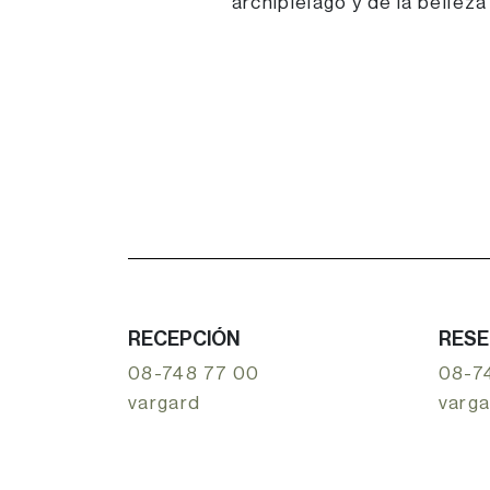
archipiélago y de la bellez
RECEPCIÓN
RESE
08-748 77 00
08-7
vargard
varg