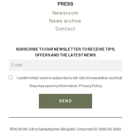
PRESS
Newsroom
News archive
Contact
SUBSCRIBE TO OUR NEWSLETTER TO RECEIVE TIPS,
OFFERS AND THE LATEST NEWS.
I confirm that I want to subscribe to Vår Gård's newsletter and that
they may save my information.
Privacy Policy
SEND
©2026 Vår Gård Saltsjöbaden AB (publ). Corporate ID: 556035-2592