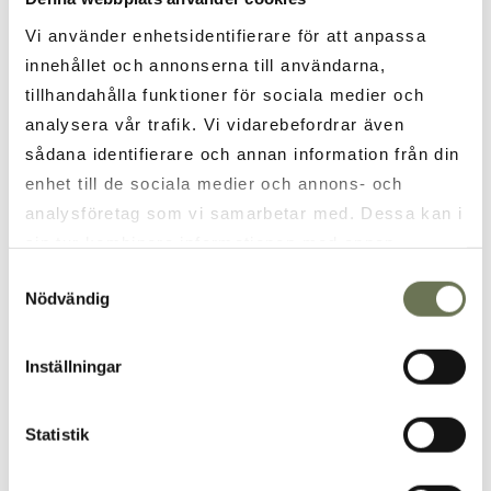
Vi använder enhetsidentifierare för att anpassa
innehållet och annonserna till användarna,
tillhandahålla funktioner för sociala medier och
analysera vår trafik. Vi vidarebefordrar även
sådana identifierare och annan information från din
enhet till de sociala medier och annons- och
analysföretag som vi samarbetar med. Dessa kan i
sin tur kombinera informationen med annan
information som du har tillhandahållit eller som de
Samtyckesval
Nödvändig
har samlat in när du har använt deras tjänster. Läs
* Field is required
mer i vår
integritetspolicy
och
cookie policy
.
Yes, I want to subscribe to Vår Gård's newsletter.
Inställningar
Read more about Vår Gård's privacy policy.
Statistik
SEND
BACK