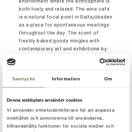
environment where the atmosphere is
both lively and relaxed. The wine café
is a natural focal point in Saltsjöbaden
as a place for spontaneous meetings
throughout the day. The scent of
freshly baked goods mingles with
contemporary art and exhibitions by
local artists, giving each visit a
personal touch.
Samtycke
Information
Om
Menu & opening hours
Denna webbplats använder cookies
Vi använder enhetsidentifierare för att anpassa
LUNCH MENU WEEK 32
innehållet och annonserna till användarna,
tillhandahålla funktioner för sociala medier och