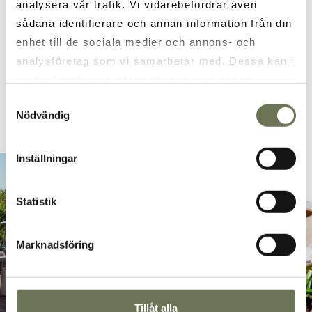
EVENING MENU
analysera vår trafik. Vi vidarebefordrar även
sådana identifierare och annan information från din
enhet till de sociala medier och annons- och
PREMIERE SOUP BUFFET
analysföretag som vi samarbetar med. Dessa kan i
sin tur kombinera informationen med annan
OPENING HOURS
information som du har tillhandahållit eller som de
Samtyckesval
Nödvändig
har samlat in när du har använt deras tjänster. Läs
mer i vår
integritetspolicy
och
cookie policy
.
Inställningar
Statistik
Marknadsföring
Tillåt alla