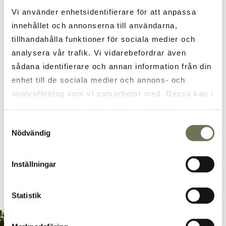
MENU 1
Vi använder enhetsidentifierare för att anpassa
innehållet och annonserna till användarna,
MENU 2
tillhandahålla funktioner för sociala medier och
analysera vår trafik. Vi vidarebefordrar även
sådana identifierare och annan information från din
MENU 3
enhet till de sociala medier och annons- och
analysföretag som vi samarbetar med. Dessa kan i
VEGETARIAN MENU
sin tur kombinera informationen med annan
information som du har tillhandahållit eller som de
Samtyckesval
OVERNIGHT STAY OFFER
Nödvändig
har samlat in när du har använt deras tjänster. Läs
mer i vår
integritetspolicy
och
cookie policy
.
CONTACT US FOR A QUOTE
Inställningar
Statistik