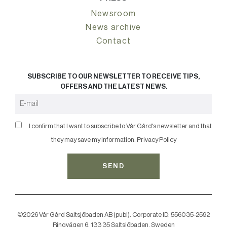
Newsroom
News archive
Contact
SUBSCRIBE TO OUR NEWSLETTER TO RECEIVE TIPS,
OFFERS AND THE LATEST NEWS.
I confirm that I want to subscribe to Vår Gård's newsletter and that
they may save my information.
Privacy Policy
SEND
©2026 Vår Gård Saltsjöbaden AB (publ). Corporate ID: 556035-2592
Ringvägen 6, 133 35 Saltsjöbaden, Sweden