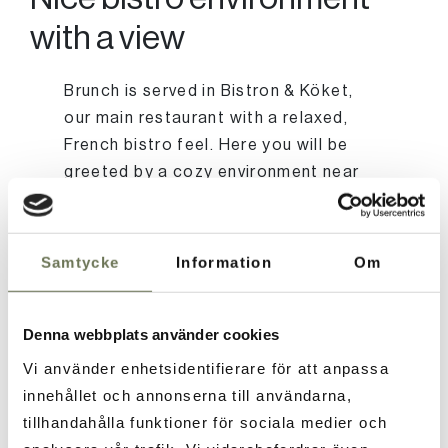
with a view
Brunch is served in Bistron & Köket,
our main restaurant with a relaxed,
French bistro feel. Here you will be
greeted by a cozy environment near
the sea, with large windows and a
terrace that opens up to the
magnificent view of Baggensfjärden.
Samtycke
Information
Om
The combination of nature,
architecture and thoughtfulness in
Denna webbplats använder cookies
every detail creates a place to enjoy.
Vi använder enhetsidentifierare för att anpassa
innehållet och annonserna till användarna,
tillhandahålla funktioner för sociala medier och
About the brunch