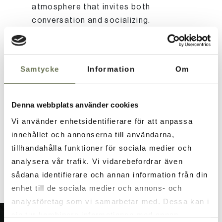
atmosphere that invites both
conversation and socializing.
Regardless of what type of event or
party you are looking for, the ambition
is the same – to create a warm,
Samtycke
Information
Om
personal and memorable experience.
Denna webbplats använder cookies
Information
Vi använder enhetsidentifierare för att anpassa
innehållet och annonserna till användarna,
tillhandahålla funktioner för sociala medier och
BOOKING INFORMATION
analysera vår trafik. Vi vidarebefordrar även
sådana identifierare och annan information från din
enhet till de sociala medier och annons- och
analysföretag som vi samarbetar med. Dessa kan i
sin tur kombinera informationen med annan