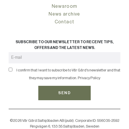
Newsroom
News archive
Contact
SUBSCRIBE TO OUR NEWSLETTER TO RECEIVE TIPS,
OFFERS AND THE LATEST NEWS.
I confirm that I want to subscribe to Vår Gård's newsletter and that
they may save my information.
Privacy Policy
SEND
©2026 Vår Gård Saltsjöbaden AB (publ). Corporate ID: 556035-2592
Ringvägen 6, 133 35 Saltsjöbaden, Sweden