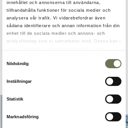
innehållet och annonserna till användarna,
Information
tillhandahålla funktioner för sociala medier och
analysera vår trafik. Vi vidarebefordrar även
sådana identifierare och annan information från din
INCLUDED IN CHRISTMAS EXPERIENCE
enhet till de sociala medier och annons- och
analysföretag som vi samarbetar med. Dessa kan i
MULLED WINE AND CHRISTMAS TABLE WITH A
sin tur kombinera informationen med annan
FAIRYTALE ENDING
information som du har tillhandahållit eller som de
Samtyckesval
Nödvändig
har samlat in när du har använt deras tjänster. Läs
BOOK OUR CHRISTMAS TABLE PACKAGE
mer i vår
integritetspolicy
och
cookie policy
.
Inställningar
Statistik
Marknadsföring