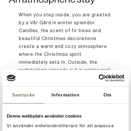
When you step inside, you are greeted
by a Vår Gård in winter splendor.
Candles, the scent of fir trees and
beautiful Christmas decorations
create a warm and cozy atmosphere
where the Christmas spirit
immediately sets in. Outside, the
archipelago spreads out in winter rest
and after the Christmas meal, a
comfortable overnight stay awaits
with time to enjoy the peace, the sea
Samtycke
Information
Om
air and a long breakfast before the
journey home.
Denna webbplats använder cookies
Vi använder enhetsidentifierare för att anpassa